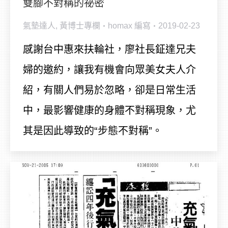
雙腳不對稱的祕密
氣墊達人
,
黃博士專欄
homax
編寫
2019-02-23
感謝台中惠來扶輪社，廖社長鉦達兄夫
婦的邀約，讓我有機會向眾美女夫人介
紹，有關人們易於忽略，卻是日常生活
中，最影響健康的身體不對稱現象，尤
其是因此導致的“步態不對稱”。