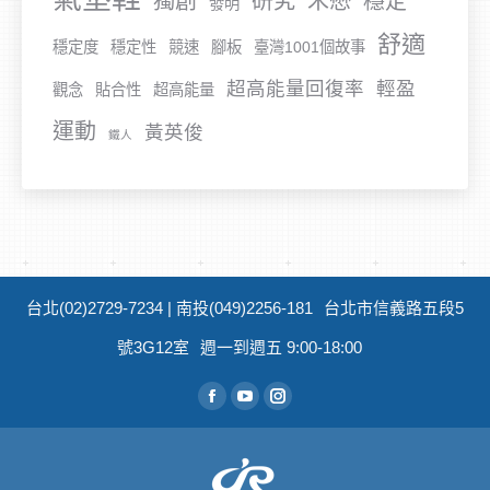
獨創
研究
禾懋
穩定
發明
舒適
穩定度
穩定性
競速
腳板
臺灣1001個故事
超高能量回復率
輕盈
觀念
貼合性
超高能量
運動
黃英俊
鐵人
台北(02)2729-7234 | 南投(049)2256-181
台北市信義路五段5
號3G12室
週一到週五 9:00-18:00
從找到我們：
Facebook
YouTube
Instagram