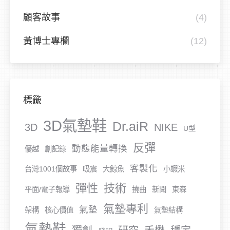
顧客故事
(4)
黃博士專欄
(12)
標籤
3D氣墊鞋
Dr.aiR
3D
NIKE
U型
反彈
動態能量轉換
優越
創記錄
客製化
台灣1001個故事
吸震
大鯨魚
小蝦米
彈性
技術
平面/電子報導
撓曲
新聞
東森
氣墊專利
氣墊
架構
核心價值
氣墊結構
氣墊鞋