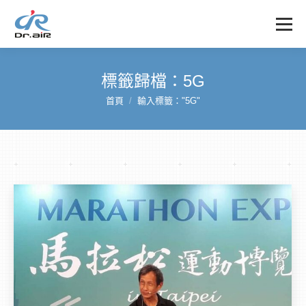
標籤歸檔：
5G
首頁
輸入標籤："5G"
您在這裡：