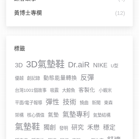
黃博士專欄
(12)
標籤
3D氣墊鞋
Dr.aiR
3D
NIKE
U型
反彈
動態能量轉換
優越
創記錄
客製化
台灣1001個故事
吸震
大鯨魚
小蝦米
彈性
技術
平面/電子報導
撓曲
新聞
東森
氣墊專利
氣墊
架構
核心價值
氣墊結構
氣墊鞋
獨創
研究
禾懋
穩定
發明