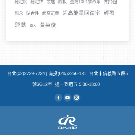
舒適
穩定度
穩定性
競速
腳板
臺灣1001個故事
超高能量回復率
輕盈
觀念
貼合性
超高能量
運動
黃英俊
鐵人
台北(02)2729-7234 | 南投(049)2256-181
台北市信義路五段5
號3G12室
週一到週五 9:00-18:00
從找到我們：
Facebook
YouTube
Instagram