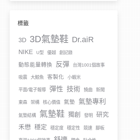
標籤
3D氣墊鞋
Dr.aiR
3D
NIKE
U型
優越
創記錄
反彈
動態能量轉換
台灣1001個故事
客製化
吸震
大鯨魚
小蝦米
彈性
技術
平面/電子報導
撓曲
新聞
氣墊專利
氣墊
東森
架構
核心價值
氣墊鞋
獨創
研究
氣墊結構
發明
禾懋
穩定
穩定度
穩定性
競速
腳板
舒適