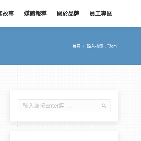
客故事
媒體報導
關於品牌
員工專區
首頁
輸入標籤："3cm"
您在這裡：
搜
尋: