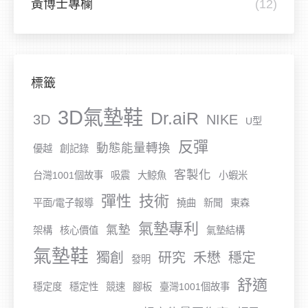
黃博士專欄
(12)
標籤
3D氣墊鞋
Dr.aiR
3D
NIKE
U型
反彈
動態能量轉換
優越
創記錄
客製化
台灣1001個故事
吸震
大鯨魚
小蝦米
彈性
技術
平面/電子報導
撓曲
新聞
東森
氣墊專利
氣墊
架構
核心價值
氣墊結構
氣墊鞋
獨創
研究
禾懋
穩定
發明
舒適
穩定度
穩定性
競速
腳板
臺灣1001個故事