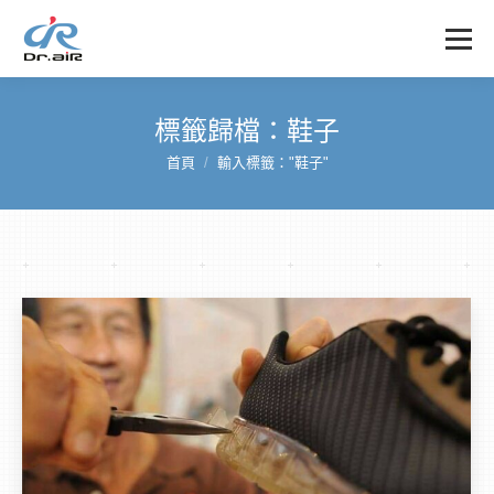
標籤歸檔：
鞋子
首頁
輸入標籤："鞋子"
您在這裡：