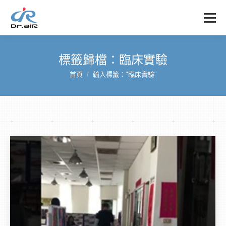
標籤歸檔：
臨床實驗
首頁
輸入標籤："臨床實驗"
您在這裡：