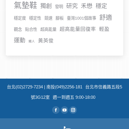
氣墊鞋
獨創
研究
禾懋
穩定
發明
舒適
穩定度
穩定性
競速
腳板
臺灣1001個故事
超高能量回復率
輕盈
觀念
貼合性
超高能量
運動
黃英俊
鐵人
台北(02)2729-7234 | 南投(049)2256-181
台北市信義路五段5
號3G12室
週一到週五 9:00-18:00
從找到我們：
Facebook
YouTube
Instagram