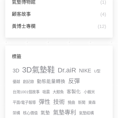
氣墊博物館
(1)
顧客故事
(4)
黃博士專欄
(12)
標籤
3D氣墊鞋
Dr.aiR
3D
NIKE
U型
反彈
動態能量轉換
優越
創記錄
客製化
台灣1001個故事
吸震
大鯨魚
小蝦米
彈性
技術
平面/電子報導
撓曲
新聞
東森
氣墊專利
氣墊
架構
核心價值
氣墊結構