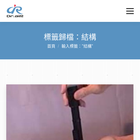
標籤歸檔：
結構
首頁
輸入標籤："結構"
您在這裡：