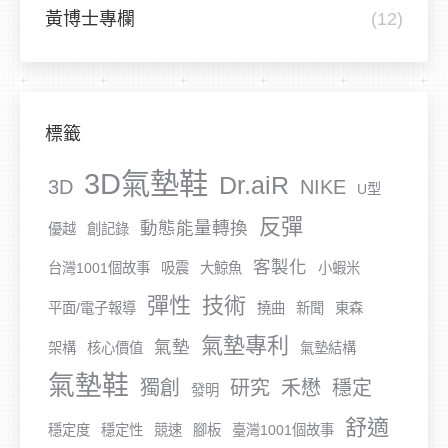
黃博士專欄
(12)
標籤
3D氣墊鞋
Dr.aiR
3D
NIKE
U型
反彈
動態能量轉換
優越
創記錄
客製化
台灣1001個故事
吸震
大鯨魚
小蝦米
彈性
技術
平面/電子報導
撓曲
新聞
東森
氣墊專利
氣墊
架構
核心價值
氣墊結構
氣墊鞋
獨創
研究
禾懋
穩定
發明
舒適
穩定度
穩定性
競速
腳板
臺灣1001個故事