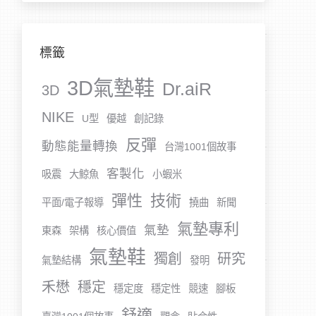
標籤
3D氣墊鞋
Dr.aiR
3D
NIKE
U型
優越
創記錄
反彈
動態能量轉換
台灣1001個故事
客製化
吸震
大鯨魚
小蝦米
彈性
技術
平面/電子報導
撓曲
新聞
氣墊專利
氣墊
東森
架構
核心價值
氣墊鞋
獨創
研究
氣墊結構
發明
禾懋
穩定
穩定度
穩定性
競速
腳板
舒適