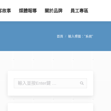
客故事
媒體報導
關於品牌
員工專區
首頁
輸入標籤："系統"
您在這裡：
搜
尋: