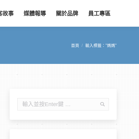
客故事
媒體報導
關於品牌
員工專區
首頁
輸入標籤："媽媽"
您在這裡：
搜
尋: