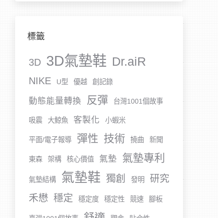
標籤
3D氣墊鞋
Dr.aiR
3D
NIKE
U型
優越
創記錄
反彈
動態能量轉換
台灣1001個故事
客製化
吸震
大鯨魚
小蝦米
彈性
技術
平面/電子報導
撓曲
新聞
氣墊專利
氣墊
東森
架構
核心價值
氣墊鞋
獨創
研究
氣墊結構
發明
禾懋
穩定
穩定度
穩定性
競速
腳板
舒適