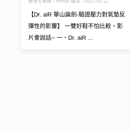
黃博士專欄
homax
編寫
2021-03-12
【Dr. aiR 華山論劍-驗證壓力對氣墊反
彈性的影響】 一雙好鞋不怕比較，影
片會說話~ 一、Dr. aiR …