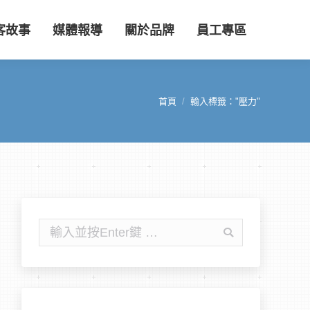
客故事
媒體報導
關於品牌
員工專區
首頁
輸入標籤："壓力"
您在這裡：
搜
尋: