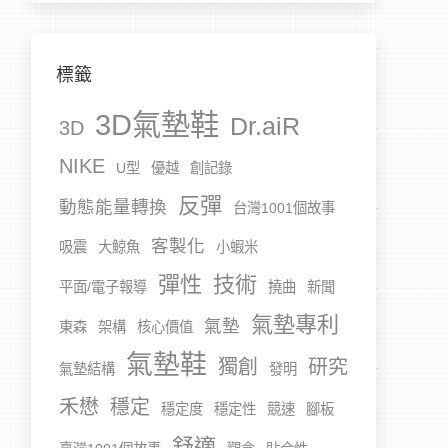
標籤
3D氣墊鞋
Dr.aiR
3D
NIKE
U型
優越
創記錄
反彈
動態能量轉換
台灣1001個故事
客製化
吸震
大鯨魚
小蝦米
彈性
技術
平面/電子報導
撓曲
新聞
氣墊專利
氣墊
東森
架構
核心價值
氣墊鞋
獨創
研究
氣墊結構
發明
禾懋
穩定
穩定度
穩定性
競速
腳板
舒適