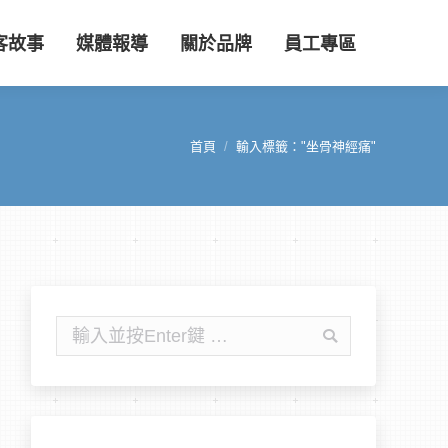
客故事
媒體報導
關於品牌
員工專區
首頁
輸入標籤："坐骨神經痛"
您在這裡：
搜
尋: