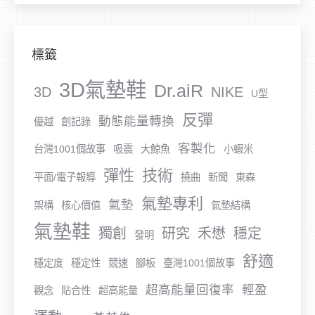
標籤
3D氣墊鞋
Dr.aiR
3D
NIKE
U型
反彈
動態能量轉換
優越
創記錄
客製化
台灣1001個故事
吸震
大鯨魚
小蝦米
彈性
技術
平面/電子報導
撓曲
新聞
東森
氣墊專利
氣墊
架構
核心價值
氣墊結構
氣墊鞋
獨創
研究
禾懋
穩定
發明
舒適
穩定度
穩定性
競速
腳板
臺灣1001個故事
超高能量回復率
輕盈
觀念
貼合性
超高能量