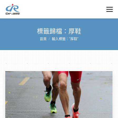
標籤歸檔：
厚鞋
首頁
輸入標籤："厚鞋"
您在這裡：