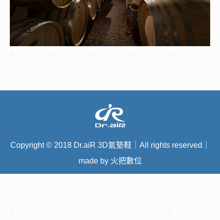
Copyright
©
2018 Dr.aiR 3D氣墊鞋｜All rights reserved｜
made by 火把數位