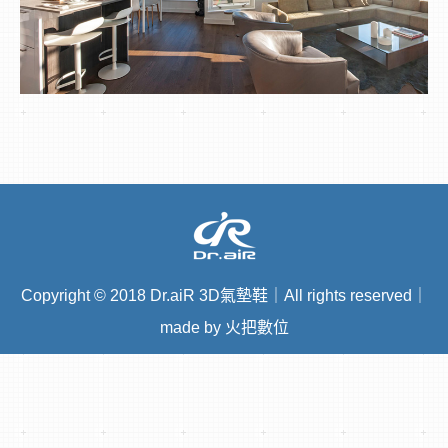
Copyright
©
2018 Dr.aiR 3D氣墊鞋｜All rights reserved｜
made by 火把數位