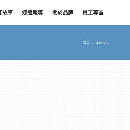
客故事
媒體報導
關於品牌
員工專區
首頁
d-web...
您在這裡：