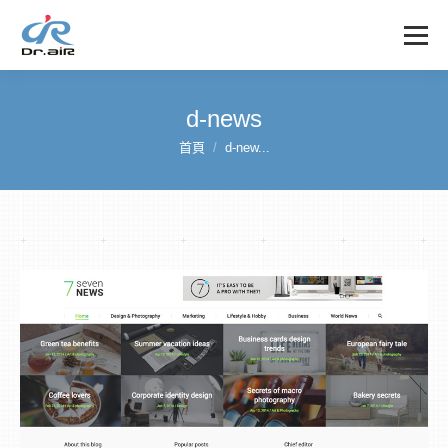
d-news
首頁
d-new...
您在這裡：