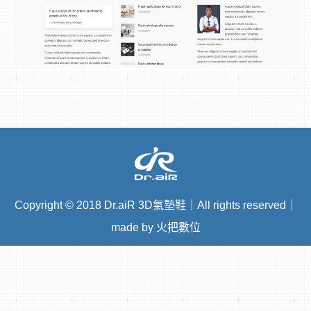
Copyright
©
2018 Dr.aiR 3D氣墊鞋｜All rights reserved｜
made by 火把數位