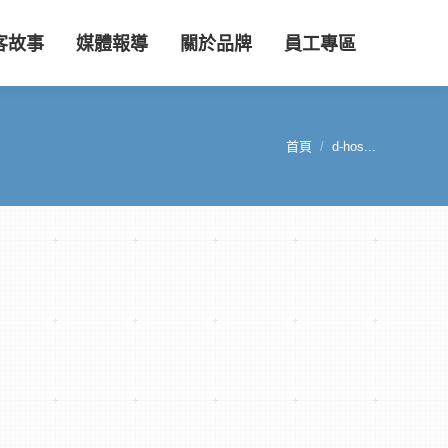
客故事
媒體報導
關於品牌
員工專區
首頁
d-hos...
您在這裡：