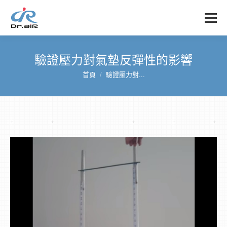
驗證壓力對氣墊反彈性的影響
首頁
驗證壓力對...
您在這裡：