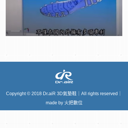
Copyright
©
2018 Dr.aiR 3D氣墊鞋｜All rights reserved｜
made by 火把數位