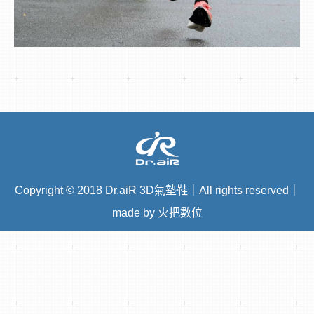
Copyright
©
2018 Dr.aiR 3D氣墊鞋｜All rights reserved｜
made by 火把數位