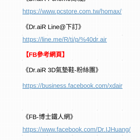
https://www.pcstore.com.tw/homax/
《Dr.aiR Line@下訂》
https://line.me/R/ti/p/%40dr.air
【FB參考網頁
】
《Dr.aiR 3D氣墊鞋-粉絲團》
https://business.facebook.com/xdair
《FB-博士鐵人網》
https://www.facebook.com/Dr.IJHuang/