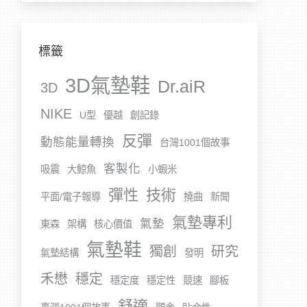
標籤
3D氣墊鞋
Dr.aiR
3D
NIKE
U型
優越
創記錄
反彈
動態能量轉換
台灣1001個故事
客製化
吸震
大鯨魚
小蝦米
彈性
技術
平面/電子報導
撓曲
新聞
氣墊專利
氣墊
東森
架構
核心價值
氣墊鞋
獨創
研究
氣墊結構
發明
禾懋
穩定
穩定度
穩定性
競速
腳板
舒適