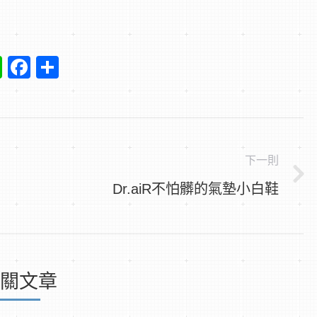
Line
Facebook
Share
下一則
下
Dr.aiR不怕髒的氣墊小白鞋
一
篇
文
關文章
章：