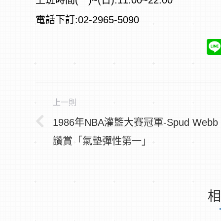
上班時間(一)~(日):11:00~22:00
電話下訂:02-2965-5090
文
上一則
章
1986年NBA灌籃大賽冠軍-Spud Webb
導
上
讚賞「氣墊彈性第一」
航
一
篇
文
相
章：