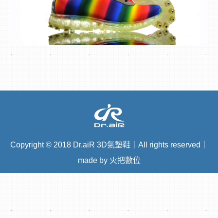
Copyright
©
2018 Dr.aiR 3D氣墊鞋｜All rights reserved｜
made by 火把數位