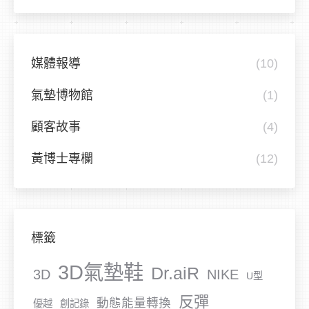
媒體報導
(10)
氣墊博物館
(1)
顧客故事
(4)
黃博士專欄
(12)
標籤
3D氣墊鞋
Dr.aiR
3D
NIKE
U型
反彈
動態能量轉換
優越
創記錄