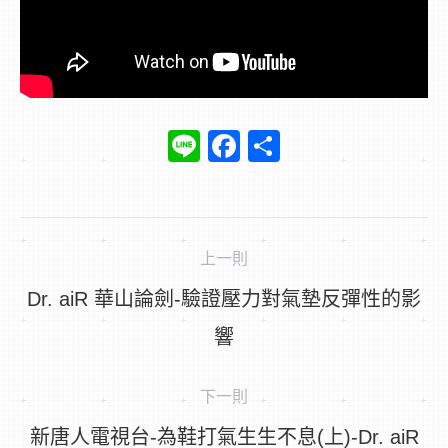
Line
Facebook
Share
文
上一則
章
Dr. aiR 華山論劍-驗證壓力對氣墊反彈性的影
導
上
響
航
一
篇
下一則
新唐人電視台-為鞋打氣生生不息(上)-Dr. aiR
文