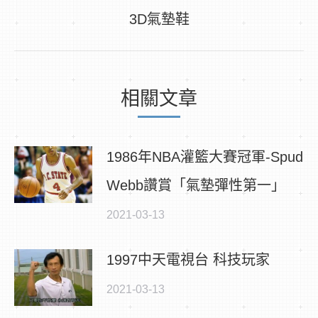
下
3D氣墊鞋
章：
一
篇
文
相關文章
章：
1986年NBA灌籃大賽冠軍-Spud
Webb讚賞「氣墊彈性第一」
2021-03-13
1997中天電視台 科技玩家
2021-03-13