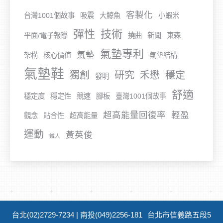
客製化
台灣1001個故事
吸震
大鯨魚
小蝦米
彈性
技術
平面/電子報導
撓曲
新聞
東森
氣墊專利
氣墊
架構
核心價值
氣墊結構
氣墊鞋
獨創
研究
禾懋
穩定
發明
舒適
穩定度
穩定性
競速
腳板
臺灣1001個故事
超高能量回復率
輕盈
觀念
貼合性
超高能量
運動
黃英俊
鐵人
台北(02)2729-7234 | 南投(049)2256-181
台北市信義路五段5