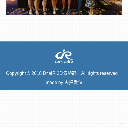
Copyright
©
2018 Dr.aiR 3D氣墊鞋｜All rights reserved｜
made by 火把數位